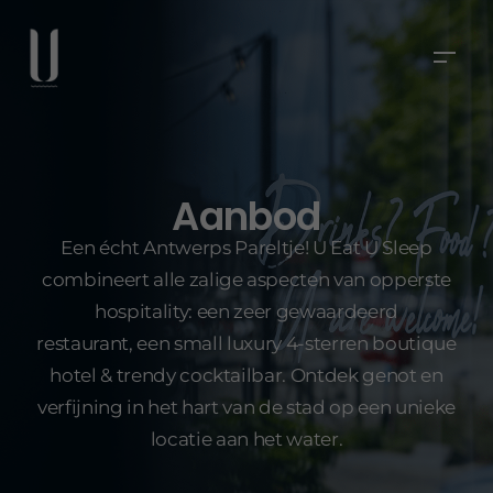
Aanbod
Een écht Antwerps Pareltje! U Eat U Sleep
combineert alle zalige aspecten van opperste
hospitality: een zeer gewaardeerd
restaurant, een small luxury 4-sterren boutique
hotel & trendy cocktailbar. Ontdek genot en
verfijning in het hart van de stad op een unieke
locatie aan het water.