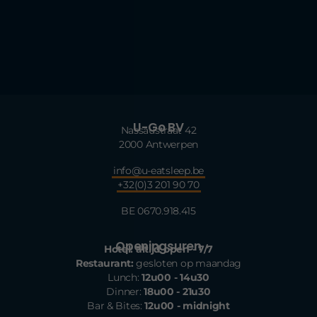
U-Go BV
Nassaustraat 42
2000 Antwerpen
info@u-eatsleep.be
+32(0)3 201 90 70
BE 0670.918.415
Openingsuren
Hotel: altijd open - 7/7
Restaurant:
gesloten op maandag
Lunch:
12u00 - 14u30
Dinner:
18u00 - 21u30
Bar & Bites:
12u00 - midnight