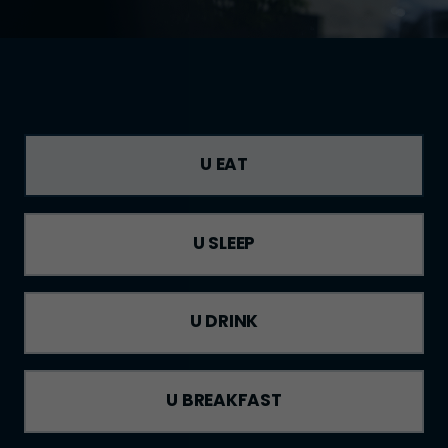
U EAT
U SLEEP
U DRINK
U BREAKFAST