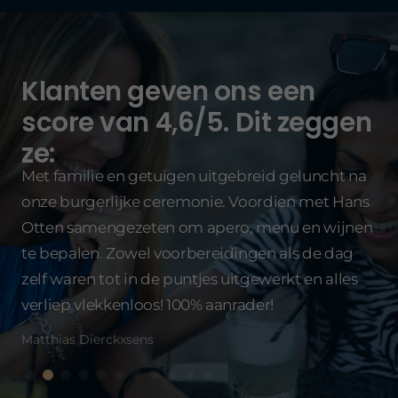
Klanten geven ons een
score van 4,6/5. Dit zeggen
ze:
Met familie en getuigen uitgebreid geluncht na
onze burgerlijke ceremonie. Voordien met Hans
Ze
g
Otten samengezeten om apero, menu en wijnen
De
!
te bepalen. Zowel voorbereidingen als de dag
sm
zelf waren tot in de puntjes uitgewerkt en alles
Gun
verliep vlekkenloos! 100% aanrader!
Matthias Dierckxsens