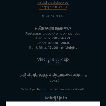
info@u-eatsleep.be
+32(0)3 201 90 70
BE 0670.918.415
Openingsuren
Hotel: altijd open - 7/7
Restaurant:
gesloten op maandag
Lunch:
12u00 - 14u30
Dinner:
18u00 - 21u30
Bar & Bites:
12u00 - midnight
Vind ons ook op
Schrijf je in op de nieuwsbrief
Wil je op de hoogte blijven van ons laatste
nieuws?
Schrijf je dan nu in op onze nieuwsbrief!
Schrijf je in