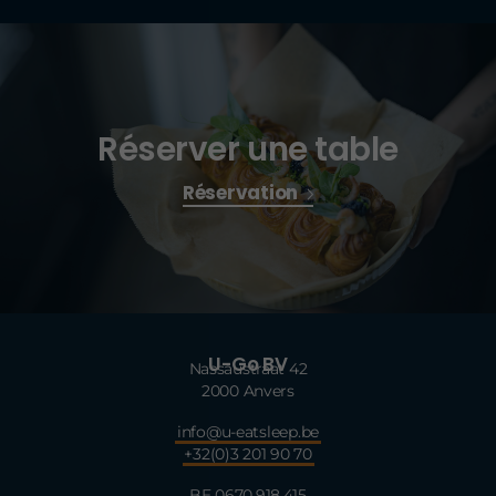
Réserver une table
Réservation
U-Go BV
Nassaustraat 42
2000 Anvers
info@u-eatsleep.be
+32(0)3 201 90 70
BE 0670.918.415