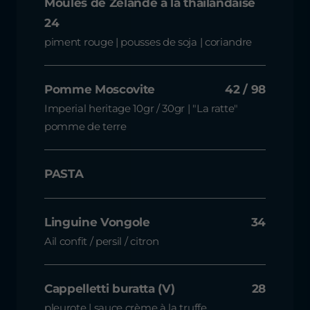
Moules de Zélande à la thaïlandaise
24
piment rouge | pousses de soja | coriandre
Pomme Moscovite
42 / 98
Imperial heritage 10gr / 30gr | "La ratte"
pomme de terre
PASTA
Linguine Vongole
34
Ail confit / persil / citron
Cappelletti buratta (V)
28
pleurote | sauce crème à la truffe