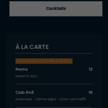
Cocktails
À LA CARTE
COLLATIONS COCKTAIL & APÉRO
Nems
12
sweet & sour
Crab Roll
18
Kwempie - crème aigre - citron vert kaffir