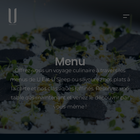
Menu
Offrez-vous un voyage culinaire à travers les
menus de U Eat U Sleep ou savourez nos plats à
la carte et nos classiques raffinés. Réservez une
table dès maintenant et venez le découvrir par
vous-même !