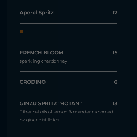
Aperol Spritz
12
FRENCH BLOOM
15
sparkling chardonnay
CRODINO
6
GINZU SPRITZ "BOTAN"
13
Etherical oils of lemon & manderins corried
by giner distillates