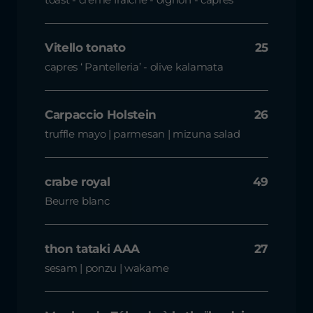
Vitello tonato
25
capres ‘ Pantelleria’ - olive kalamata
Carpaccio Holstein
26
truffle mayo | parmesan | mizuna salad
crabe royal
49
Beurre blanc
thon tataki AAA
27
sesam | ponzu | wakame