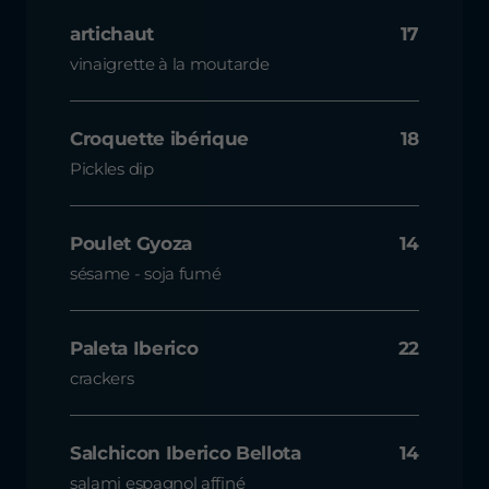
artichaut
17
vinaigrette à la moutarde
Croquette ibérique
18
Pickles dip
Poulet Gyoza
14
sésame - soja fumé
Paleta Iberico
22
crackers
Salchicon Iberico Bellota
14
salami espagnol affiné