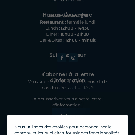
Heures d'ouverture
Hôtel : ouvert 7j/7
Restaurant :
fermé le lundi
Lunch :
12h00 - 14h30
Dîner :
18h00 - 21h30
Bar & Bites :
12h00 - minuit
Suivi-nous sur
S'abonner à la lettre
d'information
Vous souhaitez être tenu au courant de
nos dernières actualités ?
Alors inscrivez-vous à notre lettre
d'information !
S'abonner
Nous utilisons des cookies pour personnaliser le
contenu et les publicités, fournir des fonctionnalités