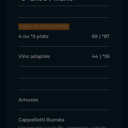
MENU DE DÉGUSTATION
4 ou *5 plats
69 | *87
Vins adaptés
44 | *55
Amuses
Cappelletti Burrata
Mayonnaise à la truffe – parmesan – salade