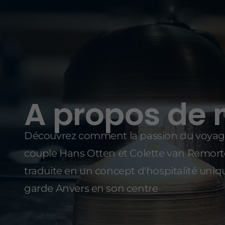
A propos de 
Découvrez comment la passion du voyag
couple Hans Otten et Colette van Remorte
traduite en un concept d'hospitalité uniq
garde Anvers en son centre