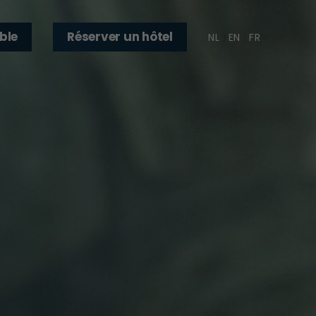
ble
Réserver un hôtel
NL
EN
FR
|
|