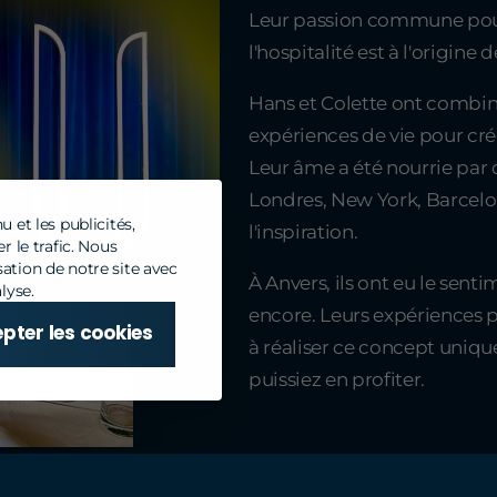
Leur
passion commune pour l
l'hospitalité est
à l'origine 
Hans et Colette
ont combiné
expériences de vie pour cré
Leur âme a été nourrie par d
Londres, New York, Barcelo
 et les publicités,
l'inspiration.
r le trafic. Nous
ation de notre site avec
À Anvers, ils ont eu le sen
lyse.
encore. Leurs expériences po
pter les cookies
à réaliser ce concept uniqu
puissiez en profiter.