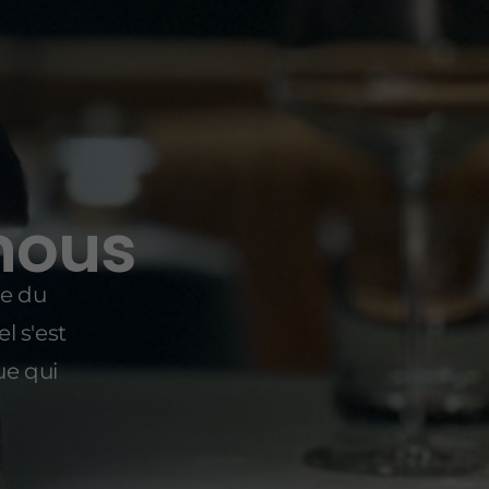
nous
e du
l s'est
ue qui