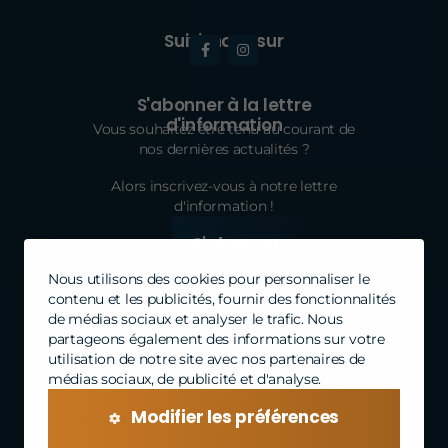
Suivi-nous sur
S'abonner à la lettre
d'information
Vous souhaitez être tenu au courant de
nos dernières actualités ?
Alors inscrivez-vous à notre lettre
d'information !
S'abonner
Nous utilisons des cookies pour personnaliser le
contenu et les publicités, fournir des fonctionnalités
Plan du site
A propos de nous
de médias sociaux et analyser le trafic. Nous
partageons également des informations sur votre
Offre
utilisation de notre site avec nos partenaires de
médias sociaux, de publicité et d'analyse.
Chèque-cadeau
Modifier les préférences
Menu