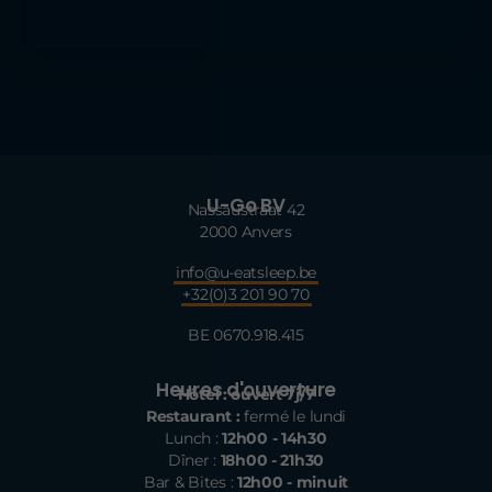
U-Go BV
Nassaustraat 42
2000 Anvers
info@u-eatsleep.be
+32(0)3 201 90 70
BE 0670.918.415
Heures d'ouverture
Hôtel : ouvert 7j/7
Restaurant :
fermé le lundi
Lunch :
12h00 - 14h30
Dîner :
18h00 - 21h30
Bar & Bites :
12h00 - minuit