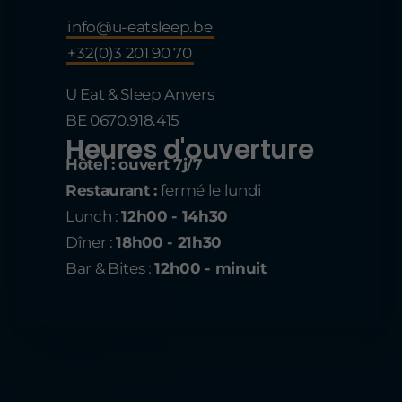
info@u-eatsleep.be
+32(0)3 201 90 70
U Eat & Sleep Anvers
BE 0670.918.415
Heures d'ouverture
Hôtel : ouvert 7j/7
Restaurant :
fermé le lundi
Lunch :
12h00 - 14h30
Dîner :
18h00 - 21h30
Bar & Bites :
12h00 - minuit